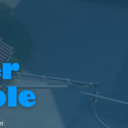
er
le
r.