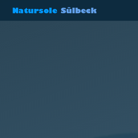
Natursole
Sülbeck