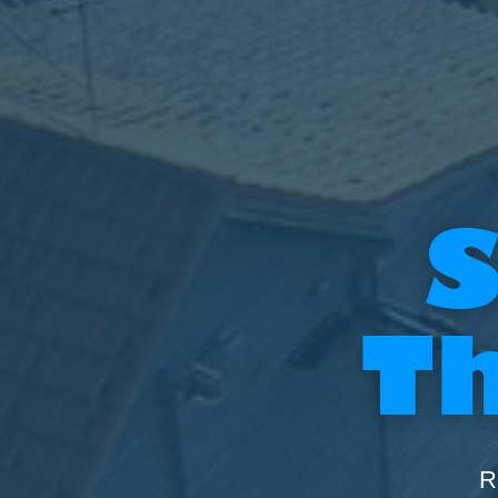
S
T
R